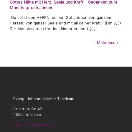
Gottes Nähe mit Herz, Seele und Kraft – Gedanken zum
Monatsspruch Jänner
„Du sollst den HERRN, deinen Gott, lieben von ganzem
Herzen, von ganzer Seele und mit all deiner Kraft.“ (Dtn 6,5)
Der Monatsspruch für den Jänner erinnert
[…]
Mehr lesen
Evang. Johanneskirche Timelkam
Linzerstraße 42
4850 Timelkam
pg.timelkam@evang.at