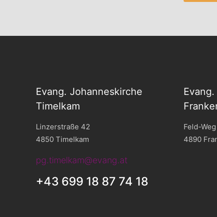
Evang. Johanneskirche
Evang.
Timelkam
Franke
Linzerstraße 42
Feld-Weg
4850 Timelkam
4890 Fra
pg.timelkam@evang.at
+43 699 18 87 74 18