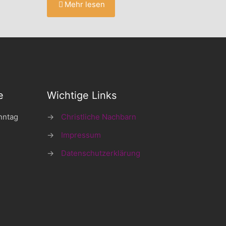
Mehr lesen
e
Wichtige Links
nntag
→
Christliche Nachbarn
→
Impressum
→
Datenschutzerklärung