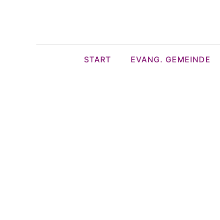
START
EVANG. GEMEINDE
9.10.202